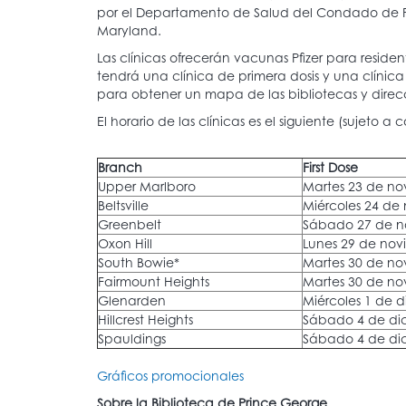
por el Departamento de Salud del Condado de P
Maryland.
Las clínicas ofrecerán vacunas Pfizer para reside
tendrá una clínica de primera dosis y una clínica
para obtener un mapa de las bibliotecas y direc
El horario de las clínicas es el siguiente (sujeto a 
Branch
First Dose
Upper Marlboro
Martes 23 de no
Beltsville
Miércoles 24 de
Greenbelt
Sábado 27 de n
Oxon Hill
Lunes 29 de nov
South Bowie*
Martes 30 de no
Fairmount Heights
Martes 30 de no
Glenarden
Miércoles 1 de 
Hillcrest Heights
Sábado 4 de di
Spauldings
Sábado 4 de di
Gráficos promocionales
Sobre la Biblioteca de Prince George