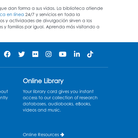
 que dan forma a sus vidas. La biblioteca atiende
eca en línea
24/7 y servicios en toda la
s y actividades de divulgación sirven a los
es y familias por igual. Aprenda más visitando a
Online Library
bout
Your library card gives you instant
ntly
access to our collection of research
databases, audiobooks, eBooks,
videos and music.
Online Resources