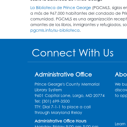
La Biblioteca de Prince George
(PGCMLS, siglas en
a más de 967,000 habitantes del condado de Pri
comunidad. PGCMLS es una organización receptiva 
amantes de los libros, inmigrantes y refugiados, s
pgcmls.info/su-biblioteca
.
Connect With Us
Administrative Office
Abo
Prince George's County Memorial
We bui
Library System
discov
9601 Capital Lane, Largo, MD 20774
to opp
Tel: (301) 699-3500
TTY: Dial 7-1-1 to place a call
through Maryland Relay
Administrative Office Hours
Learn
Monday-Friday 9:00 am-5:00 pm