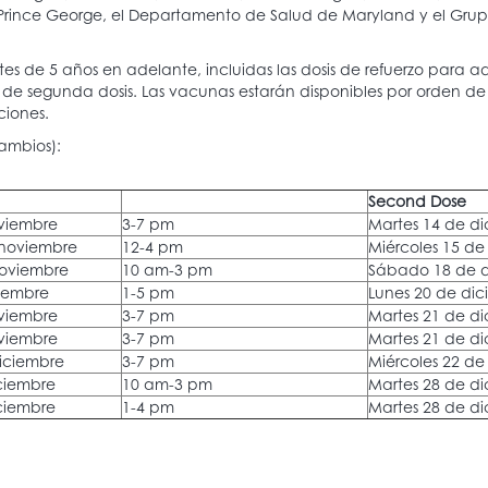
rince George, el Departamento de Salud de Maryland y el Grup
ntes de 5 años en adelante, incluidas las dosis de refuerzo para a
 de segunda dosis. Las vacunas estarán disponibles por orden de l
ciones.
cambios):
Second Dose
viembre
3-7 pm
Martes 14 de d
 noviembre
12-4 pm
Miércoles 15 de
oviembre
10 am-3 pm
Sábado 18 de 
iembre
1-5 pm
Lunes 20 de di
viembre
3-7 pm
Martes 21 de d
viembre
3-7 pm
Martes 21 de d
diciembre
3-7 pm
Miércoles 22 de
ciembre
10 am-3 pm
Martes 28 de d
ciembre
1-4 pm
Martes 28 de d